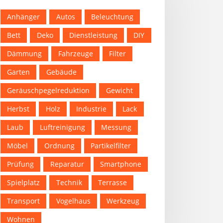
Anhänger
Autos
Beleuchtung
Bett
Deko
Dienstleistung
DIY
Dämmung
Fahrzeuge
Filter
Garten
Gebäude
Geräuschpegelreduktion
Gewicht
Herbst
Holz
Industrie
Lack
Laub
Luftreinigung
Messung
Möbel
Ordnung
Partikelfilter
Prüfung
Reparatur
Smartphone
Spielplatz
Technik
Terrasse
Transport
Vogelhaus
Werkzeug
Wohnen