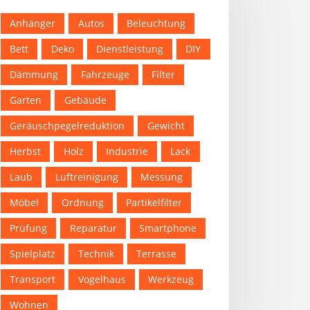
Anhänger
Autos
Beleuchtung
Bett
Deko
Dienstleistung
DIY
Dämmung
Fahrzeuge
Filter
Garten
Gebäude
Geräuschpegelreduktion
Gewicht
Herbst
Holz
Industrie
Lack
Laub
Luftreinigung
Messung
Möbel
Ordnung
Partikelfilter
Prüfung
Reparatur
Smartphone
Spielplatz
Technik
Terrasse
Transport
Vogelhaus
Werkzeug
Wohnen