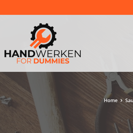
Skip
to
content
Home
Sau