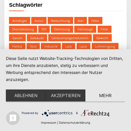
Schlagwörter
Anhänger
Autos
Beleuchtung
Bett
Deko
Dienstleistung
DIY
Dämmung
Fahrzeuge
Filter
Garten
Gebäude
Geräuschpegelreduktion
Gewicht
Herbst
Holz
Industrie
Lack
Laub
Luftreinigung
Messung
Möbel
Ordnung
Partikelfilter
Prüfung
Diese Seite nutzt Website-Tracking-Technologien von Dritten,
Reparatur
Smartphone
Spielplatz
Technik
Terrasse
um ihre Dienste anzubieten, stetig zu verbessern und
Werbung entsprechend den Interessen der Nutzer
Transport
Vogelhaus
Werkzeug
Wohnen
anzuzeigen.
ABLEHNEN
AKZEPTIEREN
MEHR
Kategorien
Powered by
&
Garten
Impressum
|
Datenschutzerklärung
Ideen