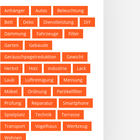
Anhänger
Autos
Beleuchtung
Bett
Deko
Dienstleistung
DIY
Dämmung
Fahrzeuge
Filter
Garten
Gebäude
Geräuschpegelreduktion
Gewicht
Herbst
Holz
Industrie
Lack
Laub
Luftreinigung
Messung
Möbel
Ordnung
Partikelfilter
Prüfung
Reparatur
Smartphone
Spielplatz
Technik
Terrasse
Transport
Vogelhaus
Werkzeug
Wohnen