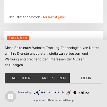
Bildquelle: AdobeStock –
torsakh &
j-mel
Tipps & Tricks
Wärme Einkaufen:
Diese Seite nutzt Website-Tracking-Technologien von Dritten,
um ihre Dienste anzubieten, stetig zu verbessern und
Strategien für den
Werbung entsprechend den Interessen der Nutzer
Heizölpreisvergleich
anzuzeigen.
Nov. 8, 2023
Bob
0 Comment
ABLEHNEN
AKZEPTIEREN
MEHR
Powered by
&
Impressum
|
Datenschutzerklärung