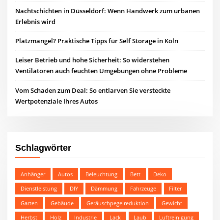
Nachtschichten in Düsseldorf: Wenn Handwerk zum urbanen
Erlebnis wird
Platzmangel? Praktische Tipps für Self Storage in Köln
Leiser Betrieb und hohe Sicherheit: So widerstehen
Ventilatoren auch feuchten Umgebungen ohne Probleme
Vom Schaden zum Deal: So entlarven Sie versteckte
Wertpotenziale Ihres Autos
Schlagwörter
Anhänger
Autos
Beleuchtung
Bett
Deko
Dienstleistung
DIY
Dämmung
Fahrzeuge
Filter
Garten
Gebäude
Geräuschpegelreduktion
Gewicht
Herbst
Holz
Industrie
Lack
Laub
Luftreinigung