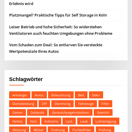
Erlebnis wird
Platzmangel? Praktische Tipps für Self Storage in Köln
Leiser Betrieb und hohe Sicherheit: So widerstehen
Ventilatoren auch feuchten Umgebungen ohne Probleme
Vom Schaden zum Deal: So entlarven Sie versteckte
Wertpotenziale Ihres Autos
Schlagwörter
Anhänger
Autos
Beleuchtung
Bett
Deko
Dienstleistung
DIY
Dämmung
Fahrzeuge
Filter
Garten
Gebäude
Geräuschpegelreduktion
Gewicht
Herbst
Holz
Industrie
Lack
Laub
Luftreinigung
Messung
Möbel
Ordnung
Partikelfilter
Prüfung