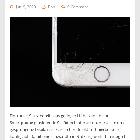
Juni 9, 2020
Bob
0 Comment
Ein kurzer Sturz bereits aus geringer Höhe kann beim
Smartphone gravierende Schäden hinterlassen. Vor allem das
gesprungene Display als klassischer Defekt tritt hierbei sehr
häufig auf. Damit eine einwandfreie Nutzung weiterhin möglich