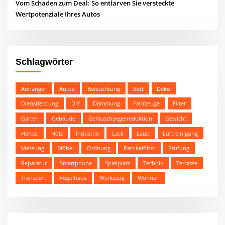
Vom Schaden zum Deal: So entlarven Sie versteckte
Wertpotenziale Ihres Autos
Schlagwörter
Anhänger
Autos
Beleuchtung
Bett
Deko
Dienstleistung
DIY
Dämmung
Fahrzeuge
Filter
Garten
Gebäude
Geräuschpegelreduktion
Gewicht
Herbst
Holz
Industrie
Lack
Laub
Luftreinigung
Messung
Möbel
Ordnung
Partikelfilter
Prüfung
Reparatur
Smartphone
Spielplatz
Technik
Terrasse
Transport
Vogelhaus
Werkzeug
Wohnen