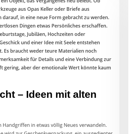
 ein Objekt, das Vergangenes neu belebt. Ob
zeuge aus Opas Keller oder Briefe aus
n darauf, in eine neue Form gebracht zu werden.
ertlosen Dingen etwas Persönliches erschaffen.
eburtstage, Jubiläen, Hochzeiten oder
eschick und einer Idee mit Seele entstehen
. Es braucht weder teure Materialien noch
merksamkeit für Details und eine Verbindung zur
oft gering, aber der emotionale Wert könnte kaum
ht – Ideen mit alten
 Handgriffen in etwas völlig Neues verwandeln.
ine wird zur Geschenkverpackung, ein ausgedienter