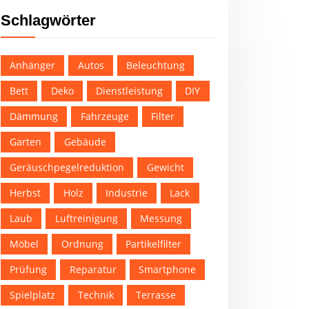
Schlagwörter
Anhänger
Autos
Beleuchtung
Bett
Deko
Dienstleistung
DIY
Dämmung
Fahrzeuge
Filter
Garten
Gebäude
Geräuschpegelreduktion
Gewicht
Herbst
Holz
Industrie
Lack
Laub
Luftreinigung
Messung
Möbel
Ordnung
Partikelfilter
Prüfung
Reparatur
Smartphone
Spielplatz
Technik
Terrasse