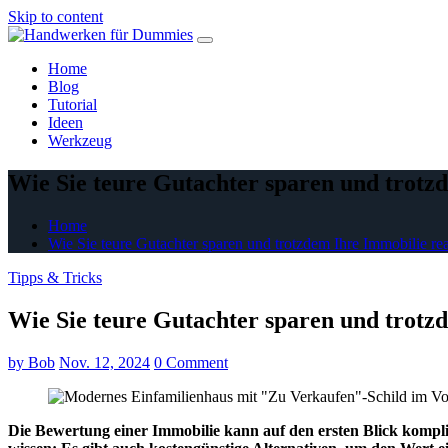
Skip to content
Home
Blog
Tutorial
Ideen
Werkzeug
Wie Sie teure Gutachter sparen und trotzd
Home
Wie Sie teure Gutachter sparen und trotzdem Ihre Immobilie rea
Tipps & Tricks
Wie Sie teure Gutachter sparen und trotzd
by
Bob
Nov. 12, 2024
0 Comment
Die Bewertung einer Immobilie kann auf den ersten Blick kompli