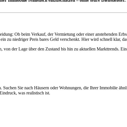
iner Immobilie realistisch einzuschätzen – ohne teure Dienstleiste
eidung: Ob beim Verkauf, der Vermietung oder einer anstehenden Erbsc
in zu niedriger Preis bares Geld verschenkt. Hier wird schnell klar, das
, von der Lage über den Zustand bis hin zu aktuellen Markttrends. Ei
. Suchen Sie nach Häusern oder Wohnungen, die Ihrer Immobilie ähnlich
indruck, was realistisch ist.