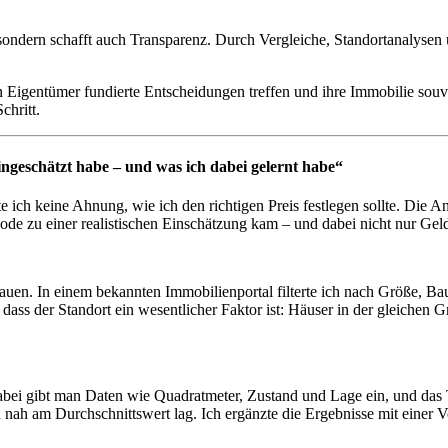
ondern schafft auch Transparenz. Durch Vergleiche, Standortanalysen u
igentümer fundierte Entscheidungen treffen und ihre Immobilie souver
chritt.
ingeschätzt habe – und was ich dabei gelernt habe“
 ich keine Ahnung, wie ich den richtigen Preis festlegen sollte. Die An
hode zu einer realistischen Einschätzung kam – und dabei nicht nur Geld
uen. In einem bekannten Immobilienportal filterte ich nach Größe, Bau
ass der Standort ein wesentlicher Faktor ist: Häuser in der gleichen G
bei gibt man Daten wie Quadratmeter, Zustand und Lage ein, und das T
 nah am Durchschnittswert lag. Ich ergänzte die Ergebnisse mit einer 