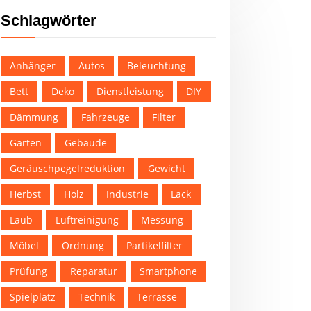
Schlagwörter
Anhänger
Autos
Beleuchtung
Bett
Deko
Dienstleistung
DIY
Dämmung
Fahrzeuge
Filter
Garten
Gebäude
Geräuschpegelreduktion
Gewicht
Herbst
Holz
Industrie
Lack
Laub
Luftreinigung
Messung
Möbel
Ordnung
Partikelfilter
Prüfung
Reparatur
Smartphone
Spielplatz
Technik
Terrasse