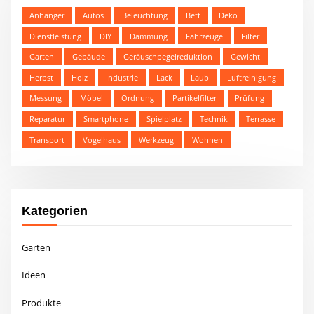
Anhänger
Autos
Beleuchtung
Bett
Deko
Dienstleistung
DIY
Dämmung
Fahrzeuge
Filter
Garten
Gebäude
Geräuschpegelreduktion
Gewicht
Herbst
Holz
Industrie
Lack
Laub
Luftreinigung
Messung
Möbel
Ordnung
Partikelfilter
Prüfung
Reparatur
Smartphone
Spielplatz
Technik
Terrasse
Transport
Vogelhaus
Werkzeug
Wohnen
Kategorien
Garten
Ideen
Produkte