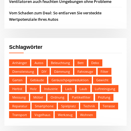
Ventilatoren auch feuchten Umgebungen ohne Probleme
Vom Schaden zum Deal: So entlarven Sie versteckte
Wertpotenziale Ihres Autos
Schlagwörter
Anhänger
Autos
Beleuchtung
Bett
Deko
Dienstleistung
DIY
Dämmung
Fahrzeuge
Filter
Garten
Gebäude
Geräuschpegelreduktion
Gewicht
Herbst
Holz
Industrie
Lack
Laub
Luftreinigung
Messung
Möbel
Ordnung
Partikelfilter
Prüfung
Reparatur
Smartphone
Spielplatz
Technik
Terrasse
Transport
Vogelhaus
Werkzeug
Wohnen