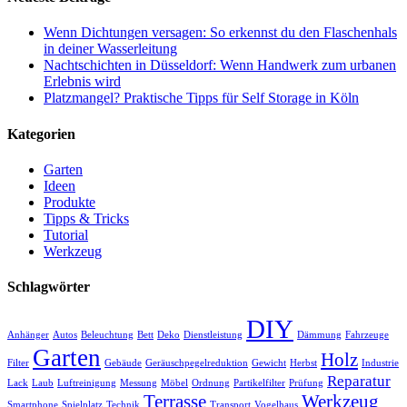
Wenn Dichtungen versagen: So erkennst du den Flaschenhals
in deiner Wasserleitung
Nachtschichten in Düsseldorf: Wenn Handwerk zum urbanen
Erlebnis wird
Platzmangel? Praktische Tipps für Self Storage in Köln
Kategorien
Garten
Ideen
Produkte
Tipps & Tricks
Tutorial
Werkzeug
Schlagwörter
DIY
Anhänger
Autos
Beleuchtung
Bett
Deko
Dienstleistung
Dämmung
Fahrzeuge
Garten
Holz
Filter
Gebäude
Geräuschpegelreduktion
Gewicht
Herbst
Industrie
Reparatur
Lack
Laub
Luftreinigung
Messung
Möbel
Ordnung
Partikelfilter
Prüfung
Terrasse
Werkzeug
Smartphone
Spielplatz
Technik
Transport
Vogelhaus