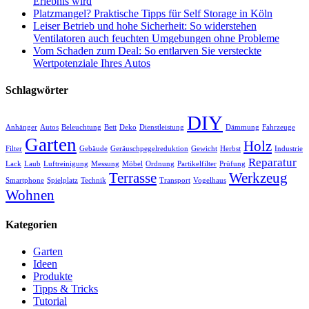
Erlebnis wird
Platzmangel? Praktische Tipps für Self Storage in Köln
Leiser Betrieb und hohe Sicherheit: So widerstehen
Ventilatoren auch feuchten Umgebungen ohne Probleme
Vom Schaden zum Deal: So entlarven Sie versteckte
Wertpotenziale Ihres Autos
Schlagwörter
DIY
Anhänger
Autos
Beleuchtung
Bett
Deko
Dienstleistung
Dämmung
Fahrzeuge
Garten
Holz
Filter
Gebäude
Geräuschpegelreduktion
Gewicht
Herbst
Industrie
Reparatur
Lack
Laub
Luftreinigung
Messung
Möbel
Ordnung
Partikelfilter
Prüfung
Terrasse
Werkzeug
Smartphone
Spielplatz
Technik
Transport
Vogelhaus
Wohnen
Kategorien
Garten
Ideen
Produkte
Tipps & Tricks
Tutorial