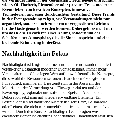
die Veränderungen in der Gesellschaft, Technologie und Kultur
wider. Ob Hochzeit, Firmenfeier oder privates Fest – moderne
Events leben von kreativen Konzepten, innovativen
Technologien und einer durchdachten Gestaltung. Diese Trends
in der Eventgestaltung zeigen, wie Veranstaltungen nicht nur
organisiert, sondern auch zu einem unvergesslichen Erlebnis
für die Gäste gemacht werden können. Dabei geht es nicht nur
um das bloße Dekorieren eines Raums, sondern um das
Schaffen einer Atmosphäre, die alle Sinne anspricht und eine
bleibende Erinnerung hinterlässt.
Nachhaltigkeit im Fokus
Nachhaltigkeit ist längst nicht mehr nur ein Trend, sondern ein fest
verankerter Bestandteil moderner Eventgestaltung. Immer mehr
Veranstalter und Gäste legen Wert auf umweltfreundliche Konzepte,
die sowohl die Ressourcen schonen als auch den ökologischen
Fußabdruck minimieren. Dies zeigt sich in der Auswahl der
Materialien, der Vermeidung von Einwegprodukten und der
Bevorzugung regionaler und saisonaler Speisen. Auch bei der
Dekoration setzt man auf wiederverwendbare Elemente. Ein
Beispiel dafür sind natürliche Materialien wie Holz, Baumwolle
oder Leinen, die nicht nur umweltfreundlich, sondern auch stilvoll
wirken. Durch den Einsatz nachhaltiger Technologien wie
energieeffizienter Beleuchtung oder digitaler Einladungen lässt sich