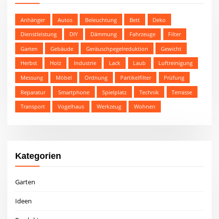
Anhänger
Autos
Beleuchtung
Bett
Deko
Dienstleistung
DIY
Dämmung
Fahrzeuge
Filter
Garten
Gebäude
Geräuschpegelreduktion
Gewicht
Herbst
Holz
Industrie
Lack
Laub
Luftreinigung
Messung
Möbel
Ordnung
Partikelfilter
Prüfung
Reparatur
Smartphone
Spielplatz
Technik
Terrasse
Transport
Vogelhaus
Werkzeug
Wohnen
Kategorien
Garten
Ideen