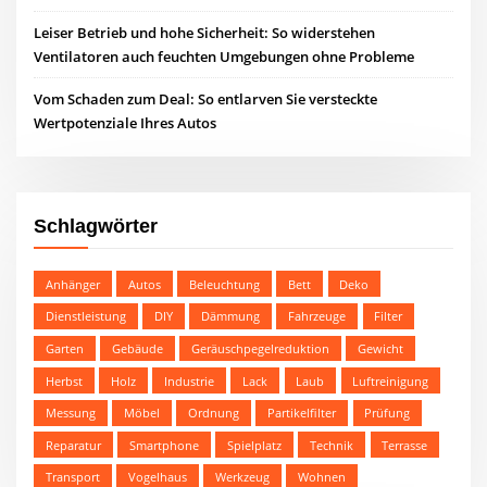
Leiser Betrieb und hohe Sicherheit: So widerstehen
Ventilatoren auch feuchten Umgebungen ohne Probleme
Vom Schaden zum Deal: So entlarven Sie versteckte
Wertpotenziale Ihres Autos
Schlagwörter
Anhänger
Autos
Beleuchtung
Bett
Deko
Dienstleistung
DIY
Dämmung
Fahrzeuge
Filter
Garten
Gebäude
Geräuschpegelreduktion
Gewicht
Herbst
Holz
Industrie
Lack
Laub
Luftreinigung
Messung
Möbel
Ordnung
Partikelfilter
Prüfung
Reparatur
Smartphone
Spielplatz
Technik
Terrasse
Transport
Vogelhaus
Werkzeug
Wohnen