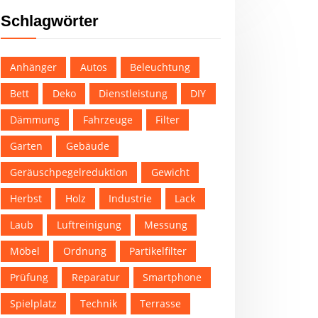
Schlagwörter
Anhänger
Autos
Beleuchtung
Bett
Deko
Dienstleistung
DIY
Dämmung
Fahrzeuge
Filter
Garten
Gebäude
Geräuschpegelreduktion
Gewicht
Herbst
Holz
Industrie
Lack
Laub
Luftreinigung
Messung
Möbel
Ordnung
Partikelfilter
Prüfung
Reparatur
Smartphone
Spielplatz
Technik
Terrasse