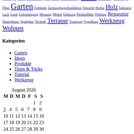
Garten
Holz
Filter
Gebäude
Geräuschpegelreduktion
Gewicht
Herbst
Industrie
Reparatur
Lack
Laub
Luftreinigung
Messung
Möbel
Ordnung
Partikelfilter
Prüfung
Terrasse
Werkzeug
Smartphone
Spielplatz
Technik
Transport
Vogelhaus
Wohnen
Kategorien
Garten
Ideen
Produkte
Tipps & Tricks
Tutorial
Werkzeug
August 2026
M
D
M
D
F
S
S
1
2
3
4
5
6
7
8
9
10
11
12
13
14
15
16
17
18
19
20
21
22
23
24
25
26
27
28
29
30