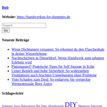
Bob
Website:
https://handwerken-for-dummies.de
Go
Neueste Beiträge
Wenn Dichtungen versagen: So erkennst du den Flaschenhals
in deiner Wasserleitung
Nachtschichten in Düsseldorf: Wenn Handwerk zum urbanen
Erlebnis wird
Platzmangel? Praktische Tipps für Self Storage in Köln
Leiser Betrieb und hohe Sicherheit: So widerstehen
Ventilatoren auch feuchten Umgebungen ohne Probleme
Vom Schaden zum Deal: So entlarven Sie versteckte
Wertpotenziale Ihres Autos
Schlagwörter
DIY
Anhänger
Autos
Beleuchtung
Bett
Deko
Dienstleistung
Dämmung
Fahrzeuge