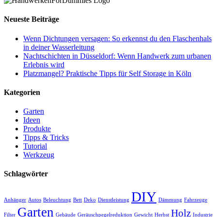
Neueste Beiträge
Wenn Dichtungen versagen: So erkennst du den Flaschenhals
in deiner Wasserleitung
Nachtschichten in Düsseldorf: Wenn Handwerk zum urbanen
Erlebnis wird
Platzmangel? Praktische Tipps für Self Storage in Köln
Kategorien
Garten
Ideen
Produkte
Tipps & Tricks
Tutorial
Werkzeug
Schlagwörter
DIY
Anhänger
Autos
Beleuchtung
Bett
Deko
Dienstleistung
Dämmung
Fahrzeuge
Garten
Holz
Filter
Gebäude
Geräuschpegelreduktion
Gewicht
Herbst
Industrie