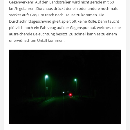
Gegenverkehr. Auf den Landstraßen wird nicht gerade mit 50
km/h gefahren. Durchaus drückt der ein oder andere nochmals
stärker aufs Gas, um rasch nach Hause zu kommen. Die
Durchschnittsgeschwindigkeit spielt oft keine Rolle. Dann taucht
plötzlich noch ein Fahrzeug auf der Gegenspur auf, welches keine
ausreichende Beleuchtung besitzt. Zu schnell kann es zu einem
unerwünschten Unfall kommen.