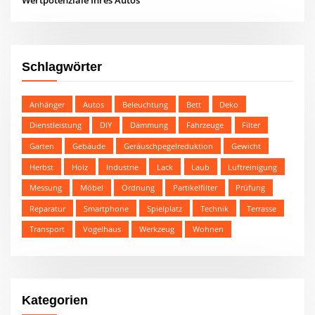
Schlagwörter
Anhänger
Autos
Beleuchtung
Bett
Deko
Dienstleistung
DIY
Dämmung
Fahrzeuge
Filter
Garten
Gebäude
Geräuschpegelreduktion
Gewicht
Herbst
Holz
Industrie
Lack
Laub
Luftreinigung
Messung
Möbel
Ordnung
Partikelfilter
Prüfung
Reparatur
Smartphone
Spielplatz
Technik
Terrasse
Transport
Vogelhaus
Werkzeug
Wohnen
Kategorien