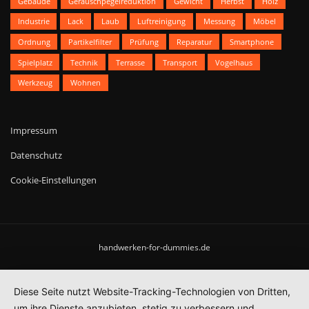
Gebäude
Geräuschpegelreduktion
Gewicht
Herbst
Holz
Industrie
Lack
Laub
Luftreinigung
Messung
Möbel
Ordnung
Partikelfilter
Prüfung
Reparatur
Smartphone
Spielplatz
Technik
Terrasse
Transport
Vogelhaus
Werkzeug
Wohnen
Impressum
Datenschutz
Cookie-Einstellungen
handwerken-for-dummies.de
Diese Seite nutzt Website-Tracking-Technologien von Dritten,
um ihre Dienste anzubieten, stetig zu verbessern und