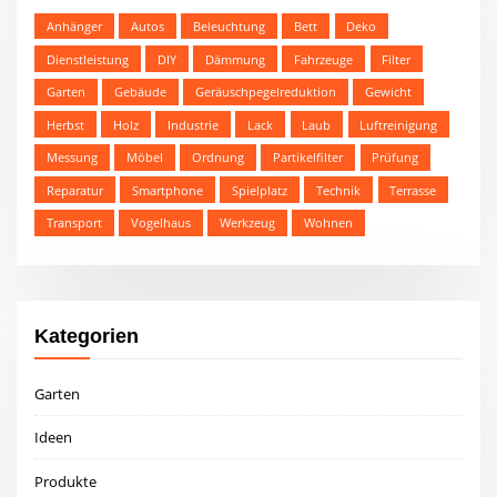
Anhänger
Autos
Beleuchtung
Bett
Deko
Dienstleistung
DIY
Dämmung
Fahrzeuge
Filter
Garten
Gebäude
Geräuschpegelreduktion
Gewicht
Herbst
Holz
Industrie
Lack
Laub
Luftreinigung
Messung
Möbel
Ordnung
Partikelfilter
Prüfung
Reparatur
Smartphone
Spielplatz
Technik
Terrasse
Transport
Vogelhaus
Werkzeug
Wohnen
Kategorien
Garten
Ideen
Produkte